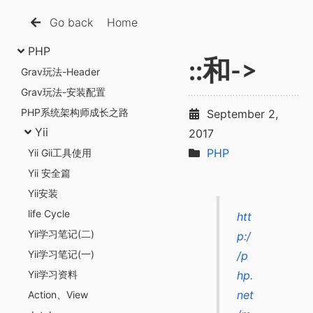
Go back
Home
PHP
::和->
Grav玩法-Header
Grav玩法-安装配置
PHP系统架构师成长之路
September 2,
Yii
2017
PHP
Yii Gii工具使用
Yii 安全篇
Yii安装
life Cycle
htt
Yii学习笔记(二)
p:/
Yii学习笔记(一)
/p
Yii学习资料
hp.
net
Action、View