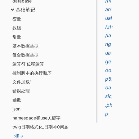
/m
database
an
基础笔记
ual
变量
/zh
数组
/la
常量
ng
基本数据类型
ua
复合数据类型
ge.
运算符 位移运算
oo
控制脚本的执行顺序
p5.
文件加载"
ba
错误处理
sic
函数
.ph
json
p
namespace和use关键字
twig日期格式化,日期补0问题
::和->