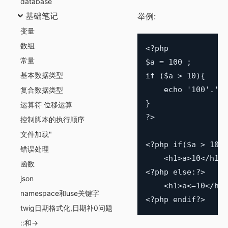
database
基础笔记
举例:
变量
数组
<?php

常量
$a = 100 ;

基本数据类型
if ($a > 10){

    echo '100'.'</
复合数据类型
}

运算符 位移运算
?>

控制脚本的执行顺序
文件加载"
<?php if($a > 10):
错误处理
    <h1>a>10</h1>

函数
<?php else:?>

json
    <h1>a<=10</h1>

namespace和use关键字
twig日期格式化,日期补0问题
::和->