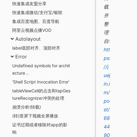
快速集成友盟分享
载
快速集成微信/支付宝/银联
并
集成百度地图、百度导航
整
阿里云视频点播VOD
理
Autolayout
自:
label底部对齐、顶部对齐
htt
Error
ps:
Undefined symbols for archit
//j
ecture ..
uej
'Shell Script Invocation Error'
in.i
tableViewCell的点击和tapGes
m/
tureRecognizer冲突的处理
po
崩溃分析(转载)
st/
(转)竖屏下视频全屏播放
68
证书过期或者移除对app的影
44
响
90