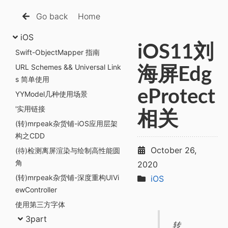
Go back
Home
iOS
iOS11刘
Swift-ObjectMapper 指南
URL Schemes && Universal Link
海屏Edg
s 简单使用
eProtect
YYModel几种使用场景
'实用链接
相关
(转)mrpeak杂货铺-iOS应用层架
构之CDD
October 26,
(待)检测离屏渲染与绘制高性能圆
角
2020
(转)mrpeak杂货铺-深度重构UIVi
iOS
ewController
使用第三方字体
3part
转