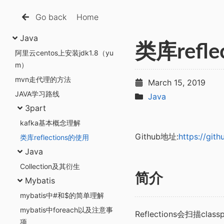
Go back
Home
Java
类库refl
阿里云centos上安装jdk1.8（yu
m）
mvn走代理的方法
March 15, 2019
JAVA学习路线
Java
3part
kafka基本概念理解
Github地址:
https://git
类库reflections的使用
Java
Collection及其衍生
简介
Mybatis
mybatis中#和$的简单理解
mybatis中foreach以及注意事
Reflections会扫描
项