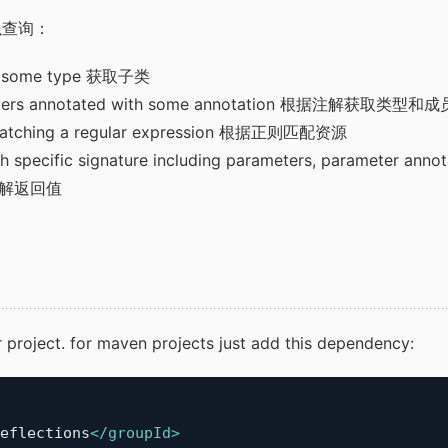
可以查询：
 of some type 获取子类
embers annotated with some annotation 根据注解获取类型
s matching a regular expression 根据正则匹配资源
th specific signature including parameters, parameter an
解返回值
 project. for maven projects just add this dependency:
eflections
</
groupId
>