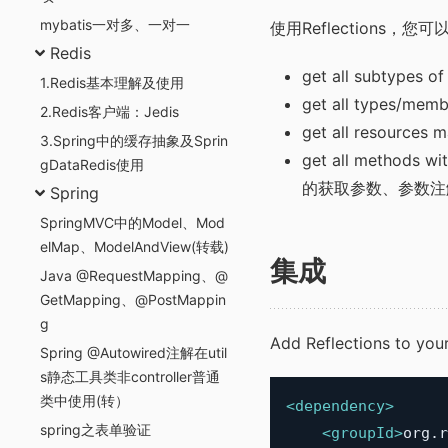
mybatis一对多、一对一
使用Reflections，您
Redis
get all subtypes
1.Redis基本理解及使用
get all types/m
2.Redis客户端：Jedis
get all resource
3.Spring中的缓存抽象及Sprin
get all methods wi
gDataRedis使用
的获取参数、参数注
Spring
SpringMVC中的Model、Mod
elMap、ModelAndView(转载)
集成
Java @RequestMapping、@
GetMapping、@PostMappin
g
Add Reflections to your
Spring @Autowired注解在util
s静态工具类非controller普通
类中使用(转）
<
dependency
>
spring之表单验证
<
groupId
>
org.r