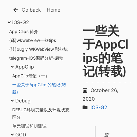
Go back
Home
iOS-G2
一些关
App Clips 简介
(译)wkwebview一些tips
于AppCl
(转)bugly WKWebView 那些坑
ips的笔
telegram-iOS源码分析-启动
AppClip
记(转载)
AppClip笔记（一）
一些关于AppClips的笔记(转
October 26,
载)
2020
Debug
iOS-G2
DEBUG环境变量以及环境状态
区分
单元测试和UI测试
GCD
原