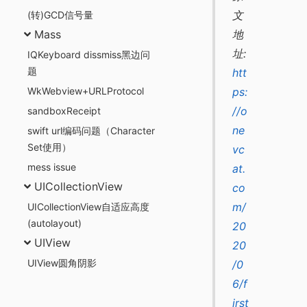
文
(转)GCD信号量
Mass
地
址:
IQKeyboard dissmiss黑边问
题
htt
WkWebview+URLProtocol
ps:
//o
sandboxReceipt
ne
swift url编码问题（Character
Set使用）
vc
mess issue
at.
UICollectionView
co
m/
UICollectionView自适应高度
(autolayout)
20
UIView
20
UIView圆角阴影
/0
6/f
irst