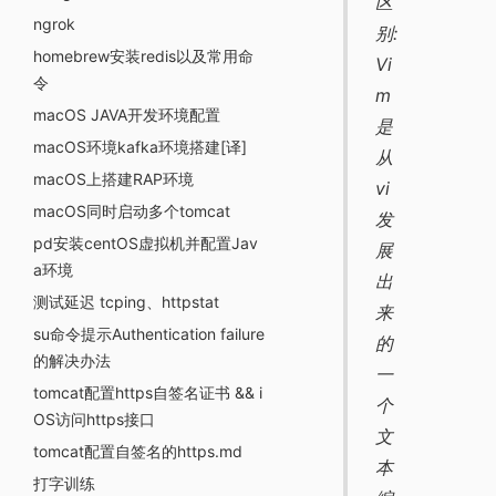
区
ngrok
别:
homebrew安装redis以及常用命
Vi
令
m
macOS JAVA开发环境配置
是
macOS环境kafka环境搭建[译]
从
macOS上搭建RAP环境
vi
macOS同时启动多个tomcat
发
pd安装centOS虚拟机并配置Jav
展
a环境
出
测试延迟 tcping、httpstat
来
su命令提示Authentication failure
的
的解决办法
一
tomcat配置https自签名证书 && i
个
OS访问https接口
文
tomcat配置自签名的https.md
本
打字训练