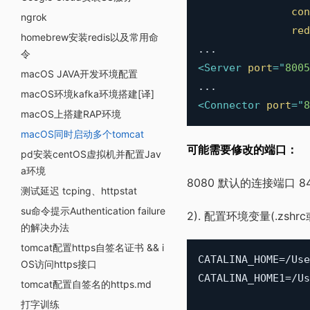
con
ngrok
red
homebrew安装redis以及常用命
令
<
Server
port
=
"
8005
macOS JAVA开发环境配置
macOS环境kafka环境搭建[译]
<
Connector
port
=
"
8
macOS上搭建RAP环境
macOS同时启动多个tomcat
可能需要修改的端口：
pd安装centOS虚拟机并配置Jav
a环境
8080 默认的连接端口 84
测试延迟 tcping、httpstat
su命令提示Authentication failure
2). 配置环境变量(.zshr
的解决办法
tomcat配置https自签名证书 && i
CATALINA_HOME=/Use
OS访问https接口
CATALINA_HOME1=/Us
tomcat配置自签名的https.md
打字训练