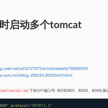
同时启动多个tomcat
og.csdn.net/u012121371/article/details/76690509
ina.com.cn/s/blog_4f925fc30100s1cf.html
下的3个端口号: 80(8080)、8005、8009
conf/server.xml
080
"
protocol
=
"
HTTP/1.1
"