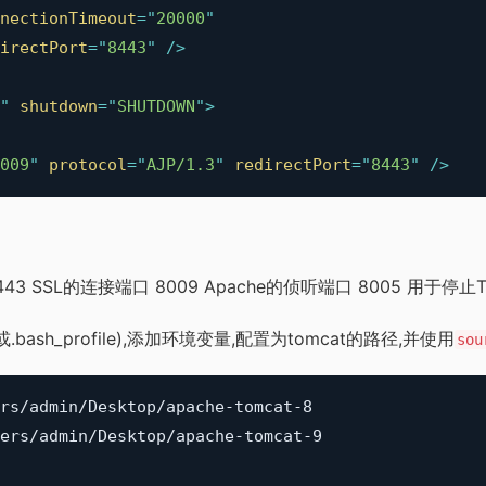
nectionTimeout
=
"
20000
"
irectPort
=
"
8443
"
/>
"
shutdown
=
"
SHUTDOWN
"
>
009
"
protocol
=
"
AJP/1.3
"
redirectPort
=
"
8443
"
/>
43 SSL的连接端口 8009 Apache的侦听端口 8005 用于停止
c或.bash_profile),添加环境变量,配置为tomcat的路径,并使用
sou
rs/admin/Desktop/apache-tomcat-8

ers/admin/Desktop/apache-tomcat-9
