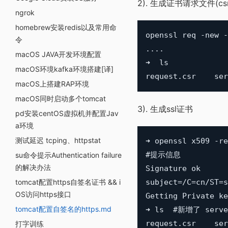
2). 生成证书请求文件(cs
ngrok
homebrew安装redis以及常用命
openssl req -new -
令
....

macOS JAVA开发环境配置
➜  ls

macOS环境kafka环境搭建[译]
macOS上搭建RAP环境
macOS同时启动多个tomcat
3). 生成ssl证书
pd安装centOS虚拟机并配置Jav
a环境
测试延迟 tcping、httpstat
➜ openssl x509 -re
#提示信息

su命令提示Authentication failure
的解决办法
Signature ok

tomcat配置https自签名证书 && i
subject=/C=cn/ST=s
OS访问https接口
Getting Private ke
tomcat配置自签名的https.md
➜ ls  #新增了 server
打字训练