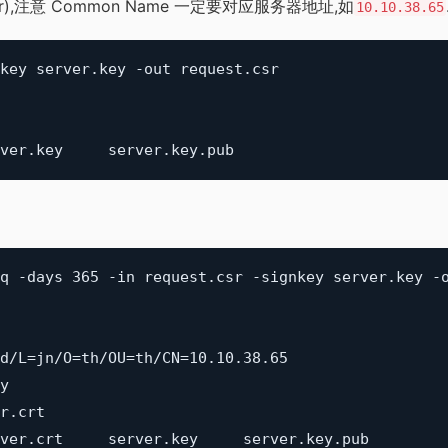
r),注意 Common Name 一定要对应服务器地址,如
10.10.38.65
key server.key -out request.csr

q -days 365 -in request.csr -signkey server.key -o
d/L=jn/O=th/OU=th/CN=10.10.38.65

y

.crt
