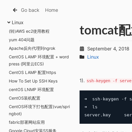
Go back
Home
Linux
tomcat
(转)AWS ec2使用教程
yum 404问题
Apache反向代理到ngrok
September 4, 2018
Linux
CentOS LAMP 环境配置 + word
press (阿里云ECS)
CentOS LAMP 配置https
1).
How To Set Up SSH Keys
ssh-keygen -f serve
centOS LNMP 环境配置
CentOS装机配置
➜  ssh-keygen -f s
CentOS环境下打包配置(vue/spri
➜  ls

ngbot)
fabric部署网站应用
Google Cloud安装SS服务