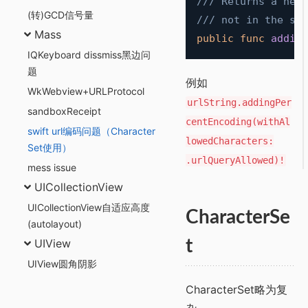
/// Returns a new 
(转)GCD信号量
/// not in the spe
Mass
public
func
adding
IQKeyboard dissmiss黑边问
题
例如
WkWebview+URLProtocol
urlString.addingPer
sandboxReceipt
centEncoding(withAl
swift url编码问题（Character
lowedCharacters:
Set使用）
.urlQueryAllowed)!
mess issue
UICollectionView
UICollectionView自适应高度
CharacterSe
(autolayout)
UIView
t
UIView圆角阴影
CharacterSet略为复