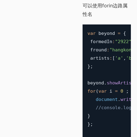
可以使用forin边路属
性名
var
 beyond 
=
{
 formedIn
:
"2922"
 fround
:
"hangkong"
 artists
:
[
'a'
,
'b'
,
}
;
beyond
.
showArtist
for
(
var
 i 
=
0
;
 i 
document
.
writel
//console.log(t
}
}
;