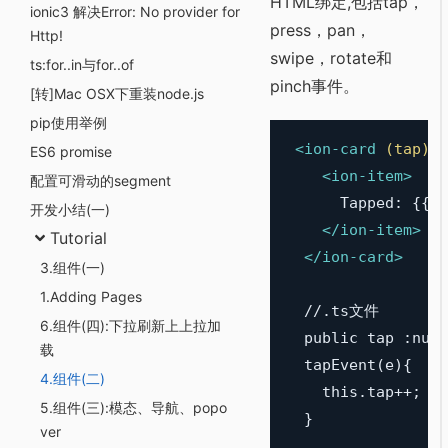
HTML绑定,包括tap，
ionic3 解决Error: No provider for
press，pan，
Http!
swipe，rotate和
ts:for..in与for..of
pinch事件。
[转]Mac OSX下重装node.js
pip使用举例
<
ion-card
(tap)
=
"
ES6 promise
<
ion-item
>
配置可滑动的segment
      Tapped: {{ta
开发小结(一)
</
ion-item
>
Tutorial
</
ion-card
>
3.组件(一)
1.Adding Pages
  //.ts文件

6.组件(四):下拉刷新上上拉加
  public tap :numb
载
  tapEvent(e){

4.组件(二)
    this.tap++;

5.组件(三):模态、导航、popo
ver