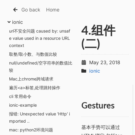
Go back
Home
ionic
4.组件
url不安全问题 caused by: unsaf
e value used in a resource URL
(二)
context
取整/取小数、与数值比较
May 23, 2018
null/undefined/空字符串的数值比
较
ionic
Mac上chrome跨域请求
遍历<a>标签,处理跳转操作
cli 常用命令
Gestures
ionic-example
报错: Unexpected value 'Http' i
mported ..
基本手势可以通过
mac: python2环境问题