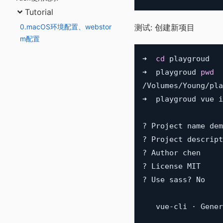
Tutorial
0.macOS环境配置、webstor
测试: 创建新项目
m配置
➜  
cd
 playgroud

➜  playgroud 
pwd
/Volumes/Young/pla
➜  playgroud vue i
? Project name dem
? Project descript
? Author chen

? License MIT

? Use sass? No

   vue-cli · Gener