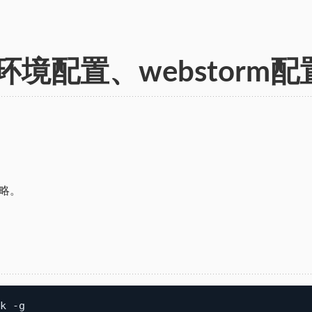
S环境配置、webstorm配
装略。