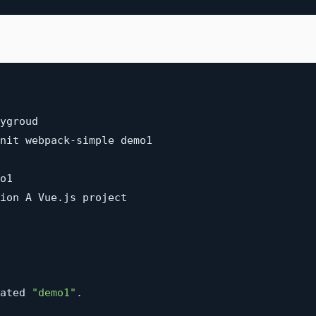
ygroud

nit webpack-simple demo1

o1

ion A Vue.js project

ated 
"demo1"
.