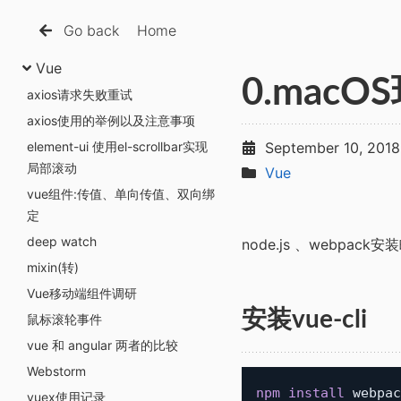
Go back
Home
Vue
0.macO
axios请求失败重试
axios使用的举例以及注意事项
element-ui 使用el-scrollbar实现
September 10, 2018
局部滚动
Vue
vue组件:传值、单向传值、双向绑
定
deep watch
node.js 、webpack安
mixin(转)
Vue移动端组件调研
安装vue-cli
鼠标滚轮事件
vue 和 angular 两者的比较
Webstorm
npm
install
vuex使用记录