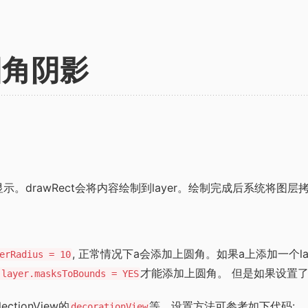
w圆角阴影
容的显示。drawRect会将内容绘制到layer。绘制完成后系统将图
, 正常情况下a会添加上圆角。如果a上添加一个l
erRadius = 10
才能添加上圆角。 但是如果设置
ayer.masksToBounds = YES
ctionView的
等，设置方法可参考如下代码:
decorationView