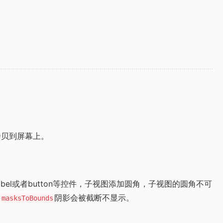
层拷贝到屏幕上。
abel或者button等控件，子视图添加圆角，子视图的圆角不可
了
阴影会被截断不显示。
masksToBounds