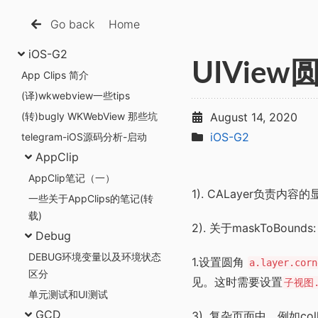
Go back
Home
iOS-G2
UIVie
App Clips 简介
(译)wkwebview一些tips
(转)bugly WKWebView 那些坑
August 14, 2020
iOS-G2
telegram-iOS源码分析-启动
AppClip
AppClip笔记（一）
1). CALayer负责内
一些关于AppClips的笔记(转
载)
2). 关于maskToBounds:
Debug
DEBUG环境变量以及环境状态
1.设置圆角
a.layer.corn
区分
见。这时需要设置
子视图.l
单元测试和UI测试
GCD
3). 复杂页面中，例如colle