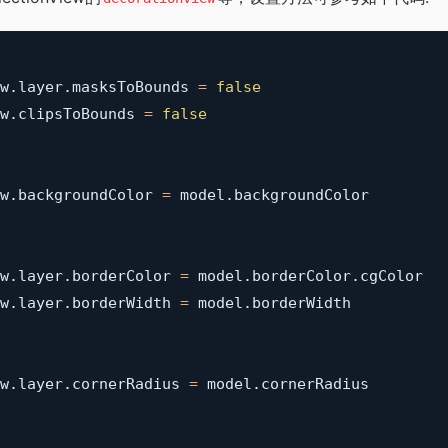
w
.
layer
.
masksToBounds 
=
false
w
.
clipsToBounds 
=
false
w
.
backgroundColor 
=
 model
.
backgroundColor

w
.
layer
.
borderColor 
=
 model
.
borderColor
.
w
.
layer
.
borderWidth 
=
 model
.
borderWidth

w
.
layer
.
cornerRadius 
=
 model
.
cornerRadius
