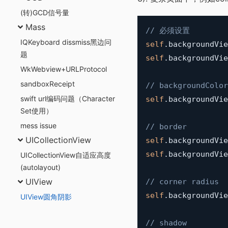
(转)GCD信号量
Mass
// 必须设置
IQKeyboard dissmiss黑边问
self
.
backgroundVie
题
self
.
backgroundVie
WkWebview+URLProtocol
sandboxReceipt
// backgroundColor
swift url编码问题（Character
self
.
backgroundVie
Set使用）
mess issue
// border
UICollectionView
self
.
backgroundVie
self
.
backgroundVie
UICollectionView自适应高度
(autolayout)
UIView
// corner radius
self
.
backgroundVie
UIView圆角阴影
// shadow