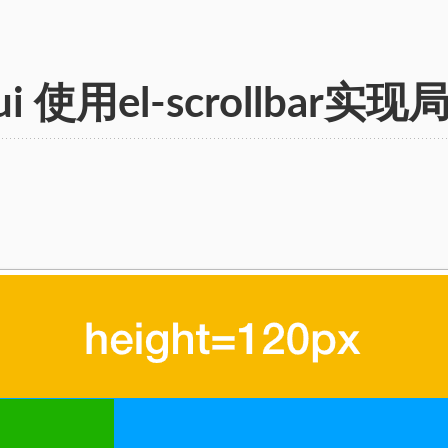
-ui 使用el-scrollbar