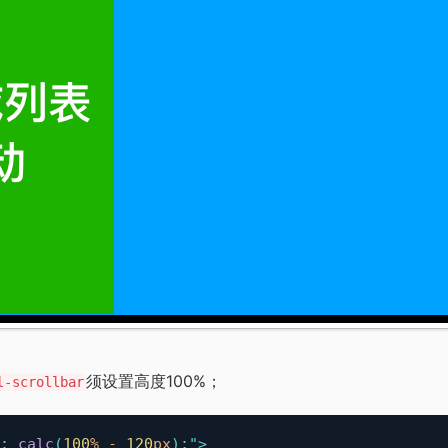
须设置高度100%；
l-scrollbar
:
calc
(
100
%
-
120
px
)
;
"
>