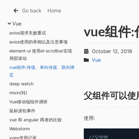
Go back
Home
Vue
vue组
axios请求失败重试
axios使用的举例以及注意事项
element-ui 使用el-scrollbar实现
October 12, 2018
局部滚动
Vue
vue组件:传值、单向传值、双向绑
定
deep watch
mixin(转)
父组件可以使用
Vue移动端组件调研
鼠标滚轮事件
使用:
vue 和 angular 两者的比较
Webstorm
//父控件
vuex使用记录