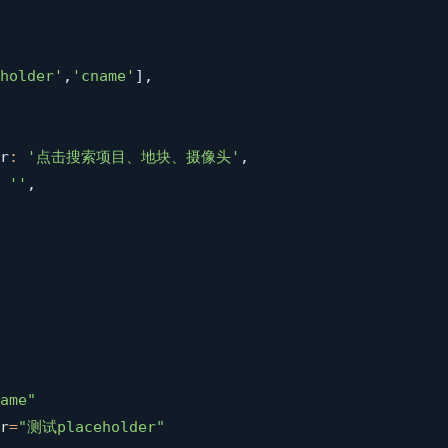
holder'
,
'cname'
]
,
r
:
'点击搜索项目、地块、摄像头'
,
''
,
ame"
r
=
"测试placeholder"