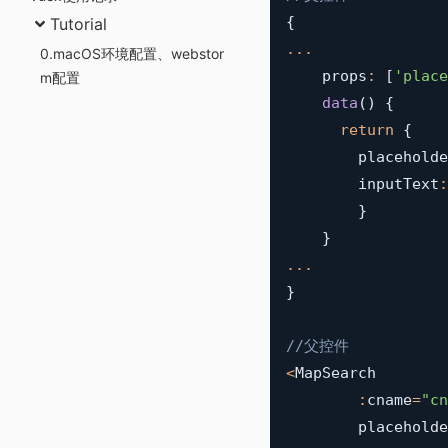
{
Tutorial
...
0.macOS环境配置、webstor
    props
:
[
'place
m配置
data
(
)
{
return
{
        placeholde
        inputText
:
}
}
...
}
//父控件
<
MapSearch
:
cname
=
"cn
        placeholde