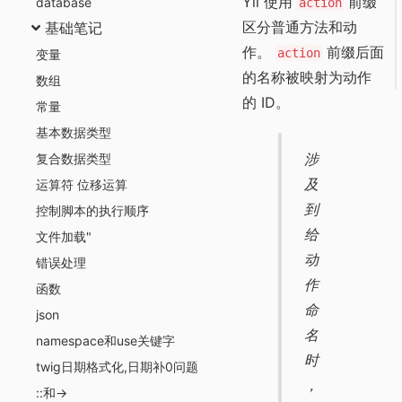
Yii 使用
前缀
database
action
区分普通方法和动
基础笔记
作。
前缀后面
action
变量
的名称被映射为动作
数组
的 ID。
常量
基本数据类型
涉
复合数据类型
及
运算符 位移运算
到
控制脚本的执行顺序
给
文件加载"
动
错误处理
作
函数
命
json
名
namespace和use关键字
时
twig日期格式化,日期补0问题
，
::和->