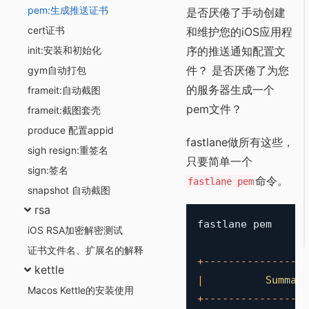
pem:生成推送证书
是否厌倦了手动创建
cert证书
和维护您的iOS应用程
init:安装和初始化
序的推送通知配置文
件？ 是否厌倦了为您
gym自动打包
的服务器生成一个
frameit:自动截图
pem文件？
frameit:截图套壳
produce 配置appid
fastlane做所有这些，
sigh resign:重签名
只要简单一个
sign:签名
命令。
fastlane pem
snapshot 自动截图
rsa
fastlane pem

iOS RSA加密解密测试
证书文件名、扩展名的解释
+
--
--
--
--
--
--
--
--
-
kettle
|
Summary
Macos Kettle的安装使用
+
--
--
--
--
--
--
--
--
-