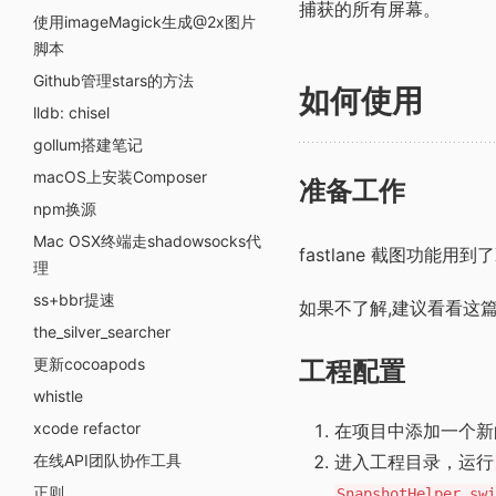
捕获的所有屏幕。
使用imageMagick生成@2x图片
脚本
Github管理stars的方法
如何使用
lldb: chisel
gollum搭建笔记
macOS上安装Composer
准备工作
npm换源
Mac OSX终端走shadowsocks代
fastlane 截图功能用到
理
ss+bbr提速
如果不了解,建议看看这
the_silver_searcher
更新cocoapods
工程配置
whistle
xcode refactor
在项目中添加一个新
在线API团队协作工具
进入工程目录，运行
正则
SnapshotHelper.swi