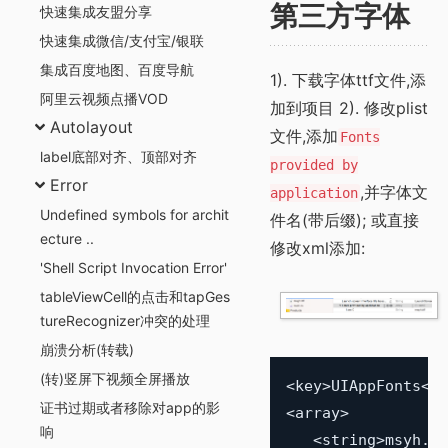
快速集成友盟分享
第三方字体
快速集成微信/支付宝/银联
集成百度地图、百度导航
1). 下载字体ttf文件,添
阿里云视频点播VOD
加到项目 2). 修改plist
Autolayout
文件,添加
Fonts
label底部对齐、顶部对齐
provided by
Error
,并字体文
application
Undefined symbols for archit
件名(带后缀); 或直接
ecture ..
修改xml添加:
'Shell Script Invocation Error'
tableViewCell的点击和tapGes
tureRecognizer冲突的处理
崩溃分析(转载)
(转)竖屏下视频全屏播放
<key>UIAppFonts</k
证书过期或者移除对app的影
<array>

响
   <string>msyh.tt