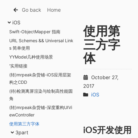
Go back
Home
iOS
使用第
Swift-ObjectMapper 指南
URL Schemes && Universal Link
三方字
s 简单使用
体
YYModel几种使用场景
'实用链接
(转)mrpeak杂货铺-iOS应用层架
October 27,
构之CDD
2017
(待)检测离屏渲染与绘制高性能圆
iOS
角
(转)mrpeak杂货铺-深度重构UIVi
ewController
使用第三方字体
iOS开发使用
3part