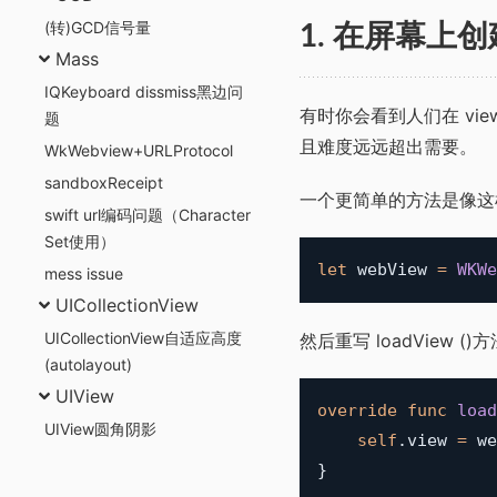
(转)GCD信号量
1. 在屏幕上创
Mass
IQKeyboard dissmiss黑边问
有时你会看到人们在 vie
题
且难度远远超出需要。
WkWebview+URLProtocol
sandboxReceipt
一个更简单的方法是像这
swift url编码问题（Character
Set使用）
let
 webView 
=
WKWe
mess issue
UICollectionView
UICollectionView自适应高度
然后重写 loadView
(autolayout)
UIView
override
func
load
UIView圆角阴影
self
.
view 
=
}