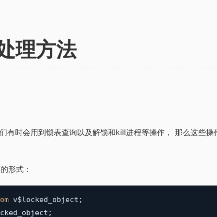
处理方法
，我们有时会用到锁表查询以及解锁和kill进程等操作， 那么这
下的形式：
om
 v$locked_object
;
cked_object
;