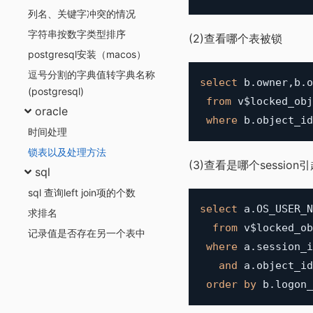
列名、关键字冲突的情况
字符串按数字类型排序
(2)查看哪个表被锁
postgresql安装（macos）
逗号分割的字典值转字典名称
select
 b
.
owner
,
b
.
o
(postgresql)
from
 v$locked_obj
oracle
where
 b
.
object_id
时间处理
锁表以及处理方法
(3)查看是哪个session
sql
sql 查询left join项的个数
select
 a
.
OS_USER_N
求排名
from
 v$locked_ob
记录值是否存在另一个表中
where
 a
.
session_i
and
 a
.
object_id
order
by
 b
.
logon_