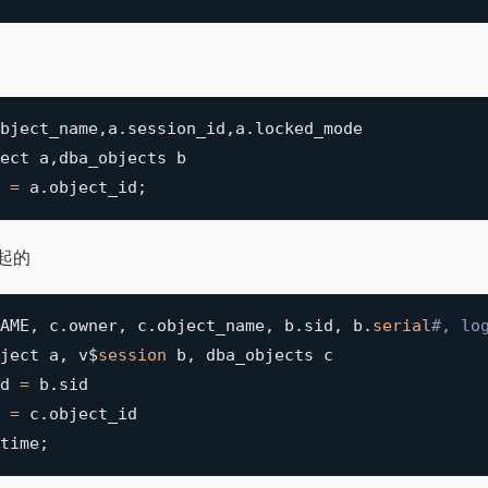
bject_name
,
a
.
session_id
,
a
.
locked_mode 

ect a
,
dba_objects b 

 
=
 a
.
object_id
;
引起的
AME
,
 c
.
owner
,
 c
.
object_name
,
 b
.
sid
,
 b
.
serial
#, lo
ject a
,
 v$
session
 b
,
 dba_objects c

d 
=
 b
.
sid

 
=
 c
.
object_id

time
;