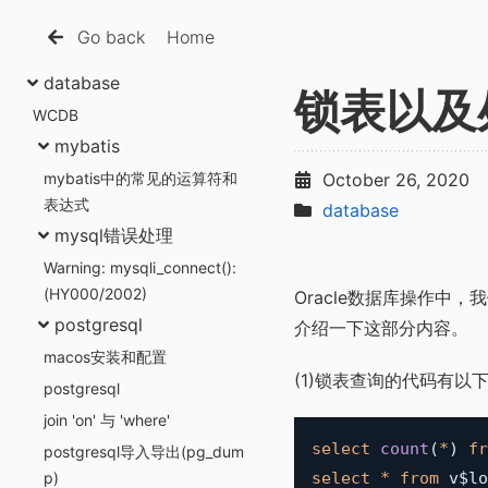
Go back
Home
database
锁表以及
WCDB
mybatis
mybatis中的常见的运算符和
October 26, 2020
表达式
database
mysql错误处理
Warning: mysqli_connect():
(HY000/2002)
Oracle数据库操作中
postgresql
介绍一下这部分内容。
macos安装和配置
(1)锁表查询的代码有以
postgresql
join 'on' 与 'where'
select
count
(
*
)
fr
postgresql导入导出(pg_dum
p)
select
*
from
 v$lo