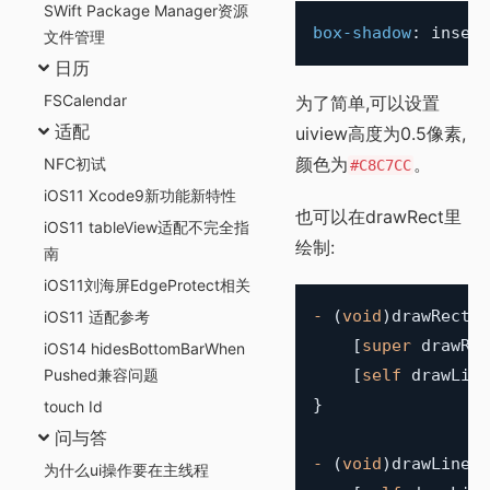
SWift Package Manager资源
box-shadow
:
 inset 
文件管理
日历
FSCalendar
为了简单,可以设置
适配
uiview高度为0.5像素,
颜色为
。
NFC初试
#C8C7CC
iOS11 Xcode9新功能新特性
也可以在drawRect里
iOS11 tableView适配不完全指
绘制:
南
iOS11刘海屏EdgeProtect相关
-
(
void
)
drawRect
:
(
iOS11 适配参考
[
super
 drawRec
iOS14 hidesBottomBarWhen
Pushed兼容问题
[
self
 drawLine
}
touch Id
问与答
-
(
void
)
drawLineX
:
为什么ui操作要在主线程