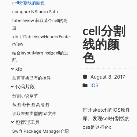
cell分割线的颜色
compare NSIndexPath
tabeleView 获取某个cell的高
度
cell分割
xib UITableViewHeaderFoote
线的颜
rView
结合layoutMargins做cell的适
色
配
xib
August 8, 2017
如何替换已有的控件
iOS
代码片段
分割小说章节
截图 截长图 高清图
打开sketch的iOS原件
读取未知类型的txt文件
库。发现cell分割线的
包管理工具
css是这样的:
Swift Package Manager介绍