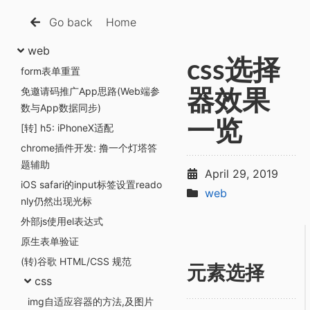
Go back
Home
web
css选择
form表单重置
免邀请码推广App思路(Web端参
器效果
数与App数据同步)
一览
[转] h5: iPhoneX适配
chrome插件开发: 撸一个灯塔答
题辅助
April 29, 2019
iOS safari的input标签设置reado
web
nly仍然出现光标
外部js使用el表达式
原生表单验证
(转)谷歌 HTML/CSS 规范
元素选择
css
img自适应容器的方法,及图片