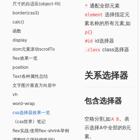
尺寸的自适应(object-fit)
通配全部元素
*
border(css3)
选择指定元
element
calc()
素名称的所有元素,如
函数
p{}
display
id选择器
#id
dom元素滚动scrollTo
class选择器
.class
flex效果一览
position
关系选择器
Text各种属性总结
文字图片垂直方向居中
vh
包含选择器
word-wrap
css选择器效果一览
空格分割,如
。表
A B
《css世界》笔记
示选择A中全部的B元
flex实战:使用flex-shrink举例
素。
调整锚点跳转偏移(转)