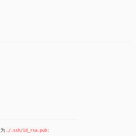
置为
:
./.ssh/id_rsa.pub