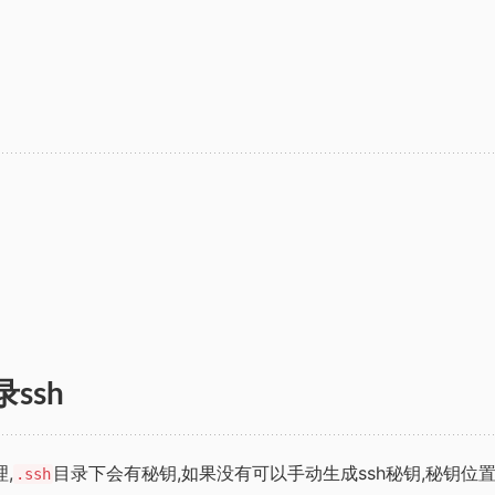
ssh
理,
目录下会有秘钥,如果没有可以手动生成ssh秘钥,秘钥位
.ssh