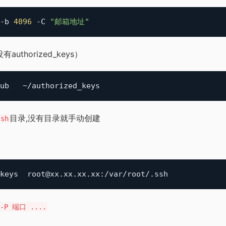
-b 
4096
 -C 
"邮箱地址"
uthorized_keys）
目录,没有目录就手动创建
ssh
 -P 端口 ....