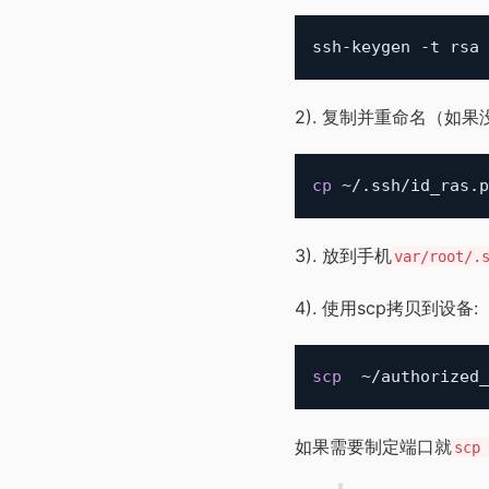
ssh-keygen -t rsa 
2). 复制并重命名（如果没有a
cp
3). 放到手机
var/root/.
4). 使用scp拷贝到设备:
scp
如果需要制定端口就
scp