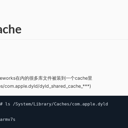
ache
ameworks在内的很多库文件被装到一个cache里
es/com.apple.dyld/dyld_shared_cache_***)
# ls /System/Library/Caches/com.apple.dyld
