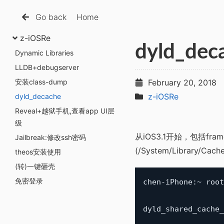
Go back
Home
z-iOSRe
dyld_dec
Dynamic Libraries
LLDB+debugserver
安装class-dump
February 20, 2018
z-iOSRe
dyld_decache
Reveal+越狱手机,查看app UI层
级
从iOS3.1开始，包括fr
Jailbreak:修改ssh密码
(/System/Library/Cach
theos安装使用
(转)一键砸壳
免密登录
chen-iPhone:~ root