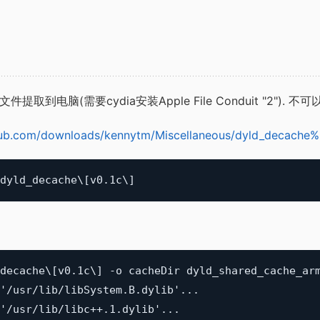
文件提取到电脑(需要cydia安装Apple File Conduit "2"). 不
thub.com/downloads/kennytm/Miscellaneous/dyld_decache
decache\[v0.1c\] -o cacheDir dyld_shared_cache_arm
'/usr/lib/libSystem.B.dylib'...

'/usr/lib/libc++.1.dylib'...
